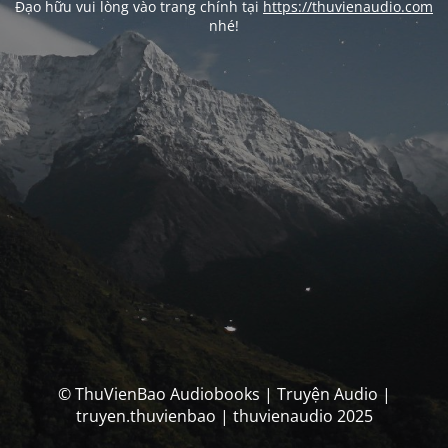
Đạo hữu vui lòng vào trang chính tại
https://thuvienaudio.com
nhé!
© ThuVienBao Audiobooks | Truyện Audio |
truyen.thuvienbao | thuvienaudio 2025