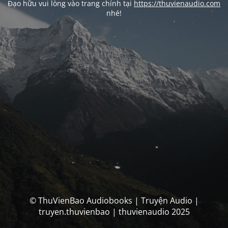
Đạo hữu vui lòng vào trang chính tại
https://thuvienaudio.com
nhé!
© ThuVienBao Audiobooks | Truyện Audio |
truyen.thuvienbao | thuvienaudio 2025