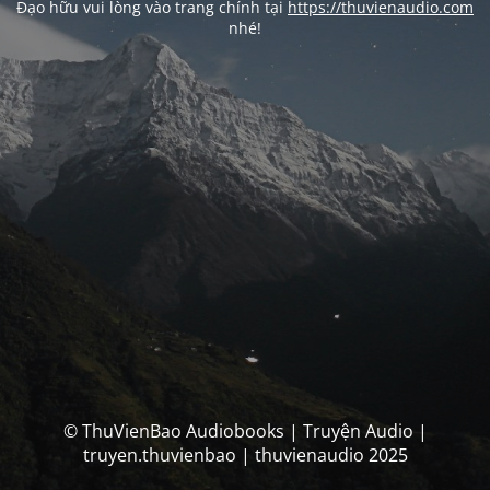
Đạo hữu vui lòng vào trang chính tại
https://thuvienaudio.com
nhé!
© ThuVienBao Audiobooks | Truyện Audio |
truyen.thuvienbao | thuvienaudio 2025