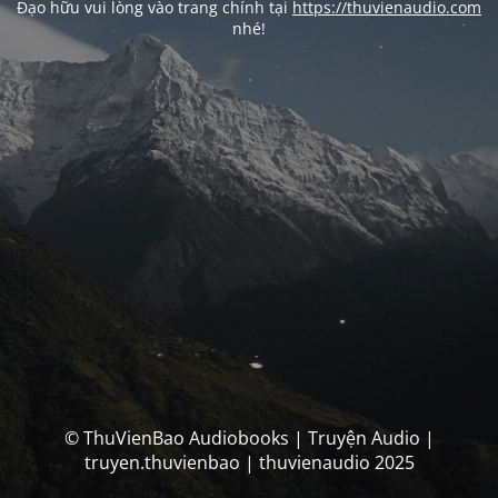
Đạo hữu vui lòng vào trang chính tại
https://thuvienaudio.com
nhé!
© ThuVienBao Audiobooks | Truyện Audio |
truyen.thuvienbao | thuvienaudio 2025