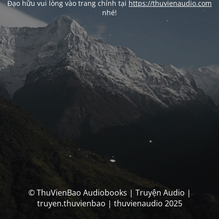
Đạo hữu vui lòng vào trang chính tại
https://thuvienaudio.com
nhé!
© ThuVienBao Audiobooks | Truyện Audio |
truyen.thuvienbao | thuvienaudio 2025