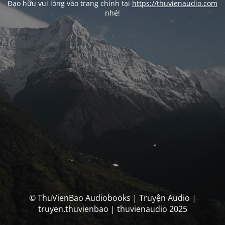
Đạo hữu vui lòng vào trang chính tại
https://thuvienaudio.com
nhé!
© ThuVienBao Audiobooks | Truyện Audio |
truyen.thuvienbao | thuvienaudio 2025