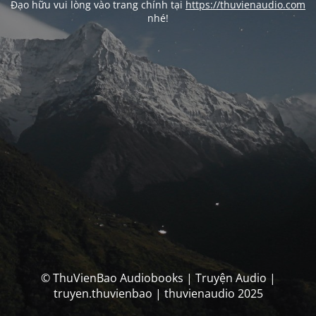
Đạo hữu vui lòng vào trang chính tại
https://thuvienaudio.com
nhé!
© ThuVienBao Audiobooks | Truyện Audio |
truyen.thuvienbao | thuvienaudio 2025