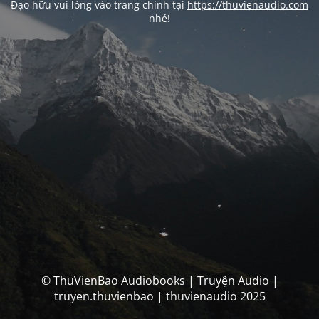
Đạo hữu vui lòng vào trang chính tại
https://thuvienaudio.com
nhé!
© ThuVienBao Audiobooks | Truyện Audio |
truyen.thuvienbao | thuvienaudio 2025