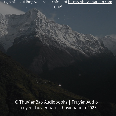
Đạo hữu vui lòng vào trang chính tại
https://thuvienaudio.com
nhé!
© ThuVienBao Audiobooks | Truyện Audio |
truyen.thuvienbao | thuvienaudio 2025