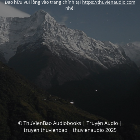
Đạo hữu vui lòng vào trang chính tại
https://thuvienaudio.com
nhé!
© ThuVienBao Audiobooks | Truyện Audio |
truyen.thuvienbao | thuvienaudio 2025