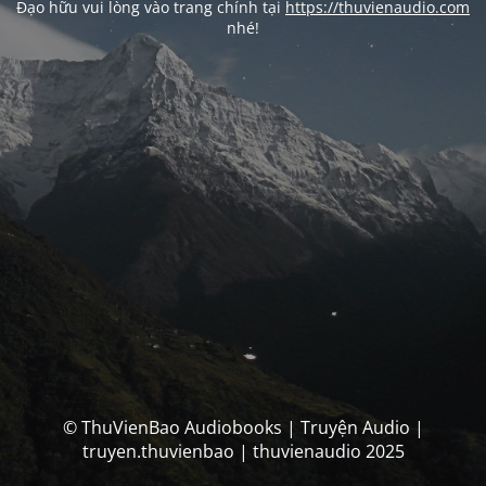
Đạo hữu vui lòng vào trang chính tại
https://thuvienaudio.com
nhé!
© ThuVienBao Audiobooks | Truyện Audio |
truyen.thuvienbao | thuvienaudio 2025