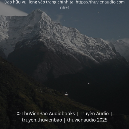
Đạo hữu vui lòng vào trang chính tại
https://thuvienaudio.com
nhé!
© ThuVienBao Audiobooks | Truyện Audio |
truyen.thuvienbao | thuvienaudio 2025