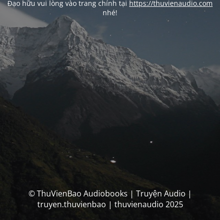
Đạo hữu vui lòng vào trang chính tại
https://thuvienaudio.com
nhé!
© ThuVienBao Audiobooks | Truyện Audio |
truyen.thuvienbao | thuvienaudio 2025