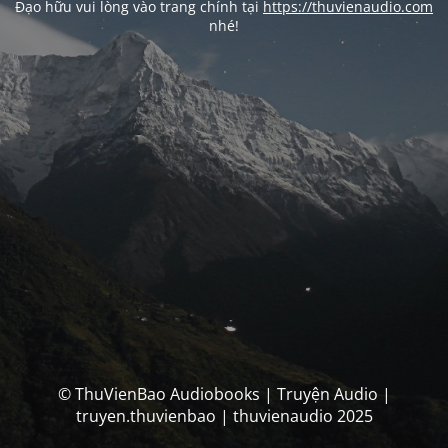
Đạo hữu vui lòng vào trang chính tại
https://thuvienaudio.com
nhé!
© ThuVienBao Audiobooks | Truyện Audio |
truyen.thuvienbao | thuvienaudio 2025