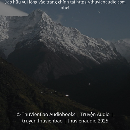
Đạo hữu vui lòng vào trang chính tại
https://thuvienaudio.com
nhé!
© ThuVienBao Audiobooks | Truyện Audio |
truyen.thuvienbao | thuvienaudio 2025