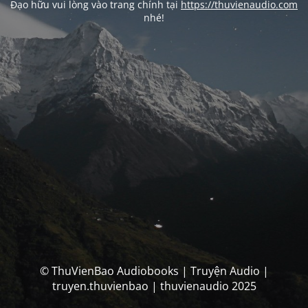
Đạo hữu vui lòng vào trang chính tại
https://thuvienaudio.com
nhé!
© ThuVienBao Audiobooks | Truyện Audio |
truyen.thuvienbao | thuvienaudio 2025