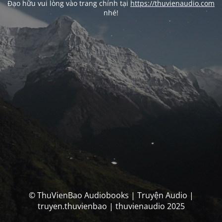
Đạo hữu vui lòng vào trang chính tại
https://thuvienaudio.com
nhé!
© ThuVienBao Audiobooks | Truyện Audio |
truyen.thuvienbao | thuvienaudio 2025