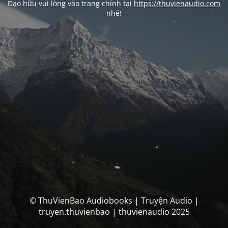
Đạo hữu vui lòng vào trang chính tại
https://thuvienaudio.com
nhé!
© ThuVienBao Audiobooks | Truyện Audio |
truyen.thuvienbao | thuvienaudio 2025