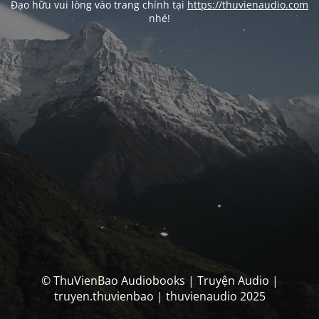
Đạo hữu vui lòng vào trang chính tại
https://thuvienaudio.com
nhé!
© ThuVienBao Audiobooks | Truyện Audio |
truyen.thuvienbao | thuvienaudio 2025