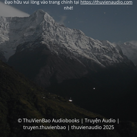
Đạo hữu vui lòng vào trang chính tại
https://thuvienaudio.com
nhé!
© ThuVienBao Audiobooks | Truyện Audio |
truyen.thuvienbao | thuvienaudio 2025