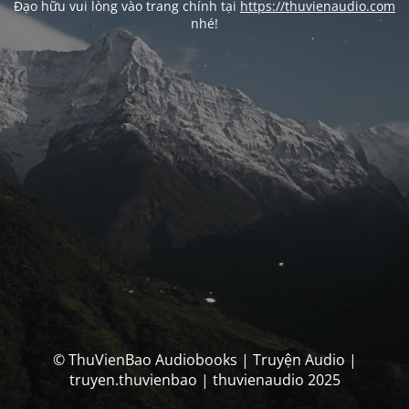
Đạo hữu vui lòng vào trang chính tại
https://thuvienaudio.com
nhé!
© ThuVienBao Audiobooks | Truyện Audio |
truyen.thuvienbao | thuvienaudio 2025