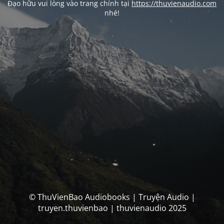
Đạo hữu vui lòng vào trang chính tại
https://thuvienaudio.com
nhé!
© ThuVienBao Audiobooks | Truyện Audio |
truyen.thuvienbao | thuvienaudio 2025