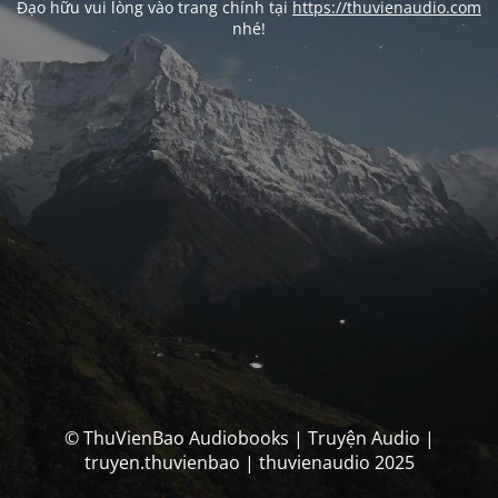
Đạo hữu vui lòng vào trang chính tại
https://thuvienaudio.com
nhé!
© ThuVienBao Audiobooks | Truyện Audio |
truyen.thuvienbao | thuvienaudio 2025