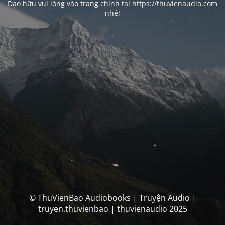
Đạo hữu vui lòng vào trang chính tại
https://thuvienaudio.com
nhé!
© ThuVienBao Audiobooks | Truyện Audio |
truyen.thuvienbao | thuvienaudio 2025