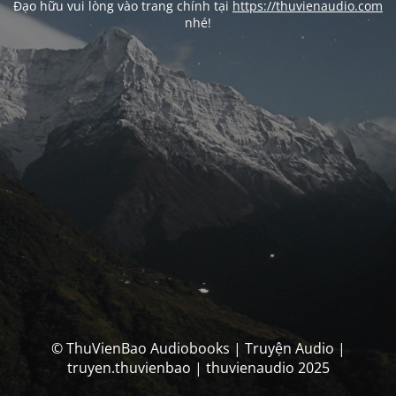
Đạo hữu vui lòng vào trang chính tại
https://thuvienaudio.com
nhé!
© ThuVienBao Audiobooks | Truyện Audio |
truyen.thuvienbao | thuvienaudio 2025