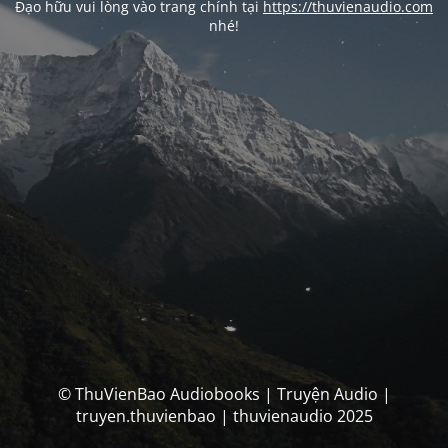
Đạo hữu vui lòng vào trang chính tại
https://thuvienaudio.com
nhé!
© ThuVienBao Audiobooks | Truyện Audio |
truyen.thuvienbao | thuvienaudio 2025