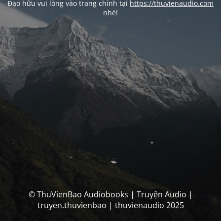
Đạo hữu vui lòng vào trang chính tại
https://thuvienaudio.com
nhé!
© ThuVienBao Audiobooks | Truyện Audio |
truyen.thuvienbao | thuvienaudio 2025