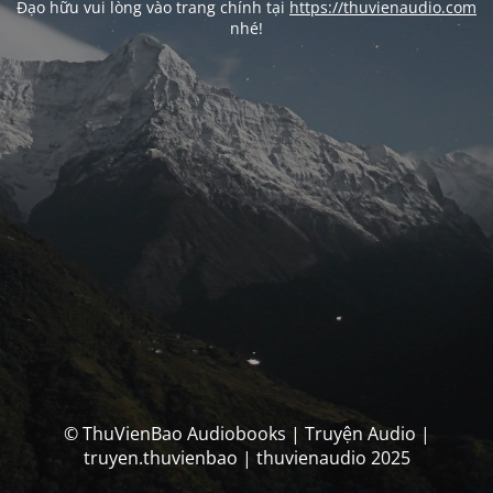
Đạo hữu vui lòng vào trang chính tại
https://thuvienaudio.com
nhé!
© ThuVienBao Audiobooks | Truyện Audio |
truyen.thuvienbao | thuvienaudio 2025