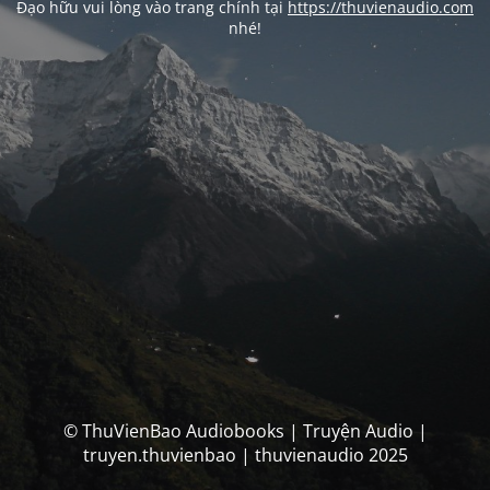
Đạo hữu vui lòng vào trang chính tại
https://thuvienaudio.com
nhé!
© ThuVienBao Audiobooks | Truyện Audio |
truyen.thuvienbao | thuvienaudio 2025