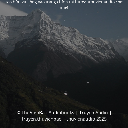
Đạo hữu vui lòng vào trang chính tại
https://thuvienaudio.com
nhé!
© ThuVienBao Audiobooks | Truyện Audio |
truyen.thuvienbao | thuvienaudio 2025