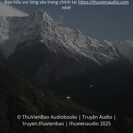
Đạo hữu vui lòng vào trang chính tại
https://thuvienaudio.com
nhé!
© ThuVienBao Audiobooks | Truyện Audio |
truyen.thuvienbao | thuvienaudio 2025