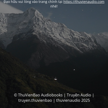
Đạo hữu vui lòng vào trang chính tại
https://thuvienaudio.com
nhé!
© ThuVienBao Audiobooks | Truyện Audio |
truyen.thuvienbao | thuvienaudio 2025