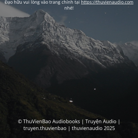
Đạo hữu vui lòng vào trang chính tại
https://thuvienaudio.com
nhé!
© ThuVienBao Audiobooks | Truyện Audio |
truyen.thuvienbao | thuvienaudio 2025