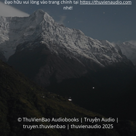
Đạo hữu vui lòng vào trang chính tại
https://thuvienaudio.com
nhé!
© ThuVienBao Audiobooks | Truyện Audio |
truyen.thuvienbao | thuvienaudio 2025