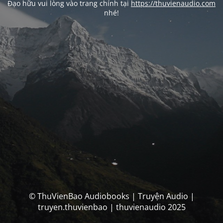
Đạo hữu vui lòng vào trang chính tại
https://thuvienaudio.com
nhé!
© ThuVienBao Audiobooks | Truyện Audio |
truyen.thuvienbao | thuvienaudio 2025