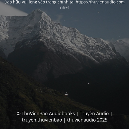
Đạo hữu vui lòng vào trang chính tại
https://thuvienaudio.com
nhé!
© ThuVienBao Audiobooks | Truyện Audio |
truyen.thuvienbao | thuvienaudio 2025