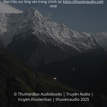
Đạo hữu vui lòng vào trang chính tại
https://thuvienaudio.com
nhé!
© ThuVienBao Audiobooks | Truyện Audio |
truyen.thuvienbao | thuvienaudio 2025