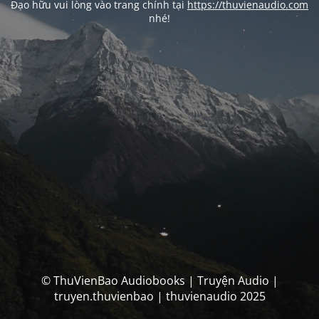
Đạo hữu vui lòng vào trang chính tại
https://thuvienaudio.com
nhé!
© ThuVienBao Audiobooks | Truyện Audio |
truyen.thuvienbao | thuvienaudio 2025