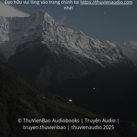
Đạo hữu vui lòng vào trang chính tại
https://thuvienaudio.com
nhé!
© ThuVienBao Audiobooks | Truyện Audio |
truyen.thuvienbao | thuvienaudio 2025