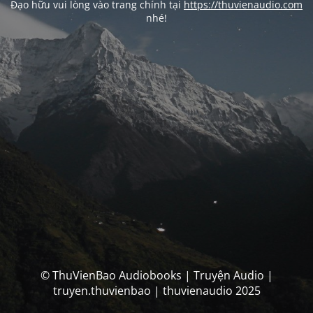
Đạo hữu vui lòng vào trang chính tại
https://thuvienaudio.com
nhé!
© ThuVienBao Audiobooks | Truyện Audio |
truyen.thuvienbao | thuvienaudio 2025