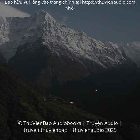
Đạo hữu vui lòng vào trang chính tại
https://thuvienaudio.com
nhé!
© ThuVienBao Audiobooks | Truyện Audio |
truyen.thuvienbao | thuvienaudio 2025