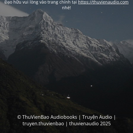
Đạo hữu vui lòng vào trang chính tại
https://thuvienaudio.com
nhé!
© ThuVienBao Audiobooks | Truyện Audio |
truyen.thuvienbao | thuvienaudio 2025