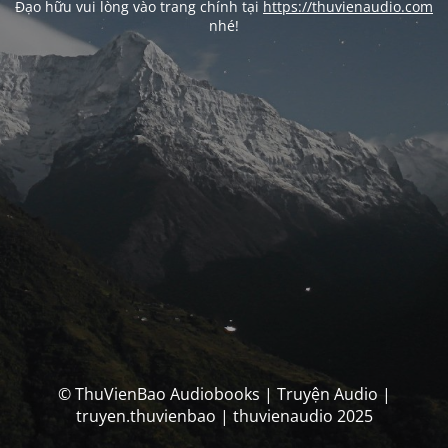
Đạo hữu vui lòng vào trang chính tại
https://thuvienaudio.com
nhé!
© ThuVienBao Audiobooks | Truyện Audio |
truyen.thuvienbao | thuvienaudio 2025