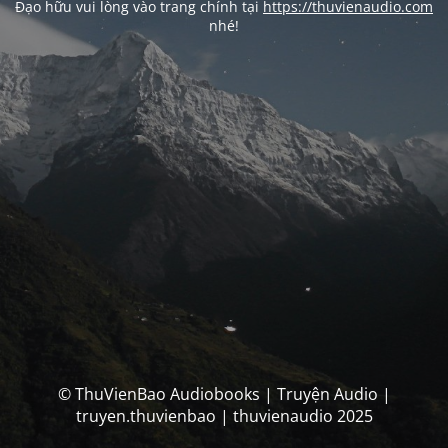
Đạo hữu vui lòng vào trang chính tại
https://thuvienaudio.com
nhé!
© ThuVienBao Audiobooks | Truyện Audio |
truyen.thuvienbao | thuvienaudio 2025