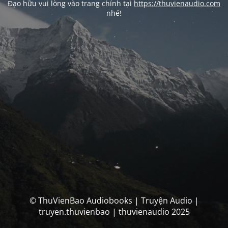
Đạo hữu vui lòng vào trang chính tại
https://thuvienaudio.com
nhé!
© ThuVienBao Audiobooks | Truyện Audio |
truyen.thuvienbao | thuvienaudio 2025