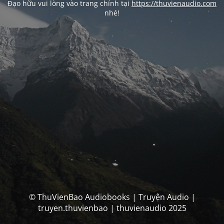
Đạo hữu vui lòng vào trang chính tại
https://thuvienaudio.com
nhé!
© ThuVienBao Audiobooks | Truyện Audio |
truyen.thuvienbao | thuvienaudio 2025