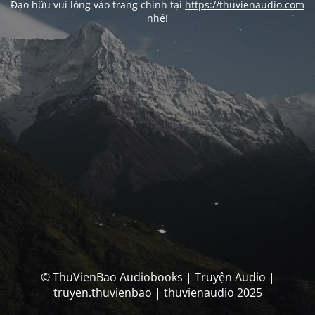
Đạo hữu vui lòng vào trang chính tại
https://thuvienaudio.com
nhé!
© ThuVienBao Audiobooks | Truyện Audio |
truyen.thuvienbao | thuvienaudio 2025