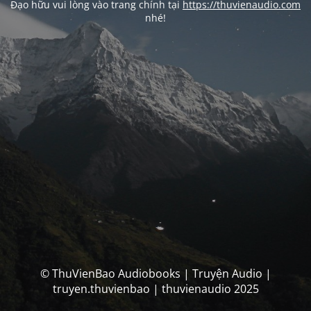
Đạo hữu vui lòng vào trang chính tại
https://thuvienaudio.com
nhé!
© ThuVienBao Audiobooks | Truyện Audio |
truyen.thuvienbao | thuvienaudio 2025