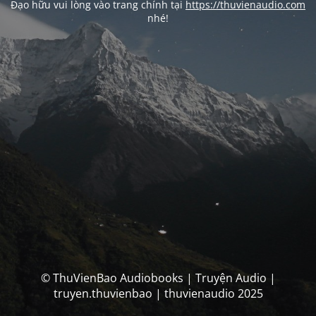
Đạo hữu vui lòng vào trang chính tại
https://thuvienaudio.com
nhé!
© ThuVienBao Audiobooks | Truyện Audio |
truyen.thuvienbao | thuvienaudio 2025