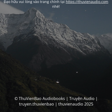
Đạo hữu vui lòng vào trang chính tại
https://thuvienaudio.com
nhé!
© ThuVienBao Audiobooks | Truyện Audio |
truyen.thuvienbao | thuvienaudio 2025